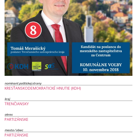
nominant politickej strany
KRESŤANSKODEMOKRATICKÉ HNUTIE (KDH)
kraj
TRENČIANSKY
okres
PARTIZÁNSKE
mesto/obec
PARTIZÁNSKE