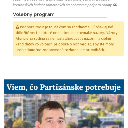
kresťanských hodnôt zameraných na ochranu a podporu rodiny.
Volebný program
Podpora rodín je to, na čom sa zhodneme. Sú však aj iné
dôležité veci, na ktoré nemusíme mať rovnaké názory. Názory
Aliancie za rodinu sa nemusia zhodovať s názormi a cieľmi
kandidátov vo voľbách. Je dobré o nich vedieť, aby ste mohli
urobiť skutočne zodpovedné rozhodnutie pri voľbách.