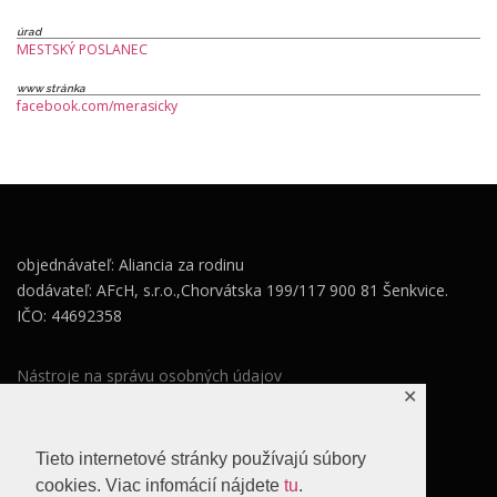
úrad
MESTSKÝ POSLANEC
www stránka
facebook.com/merasicky
objednávateľ: Aliancia za rodinu
dodávateľ: AFcH, s.r.o.,Chorvátska 199/117 900 81 Šenkvice.
IČO: 44692358
Nástroje na správu osobných údajov
✕
Zásady ochrany osobných údajov
Súhlas so spracovaním osobných údajov
Tieto internetové stránky používajú súbory
cookies. Viac infomácií nájdete
tu
.