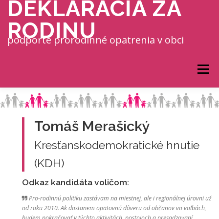
DEKLARÁCIA ZA
Prejsť na obsah
RODINU
podporte prorodinné opatrenia v obci
Menu
Tomáš Merašický
Kresťanskodemokratické hnutie
(KDH)
Odkaz kandidáta voličom:
Pro-rodinnú politiku zastávam na miestnej, ale i regionálnej úrovni už
od roku 2010. Ak dostanem opätovnú dôveru od občanov vo voľbách,
budem pokračovať v týchto aktivitách, postojoch a presadzovaní