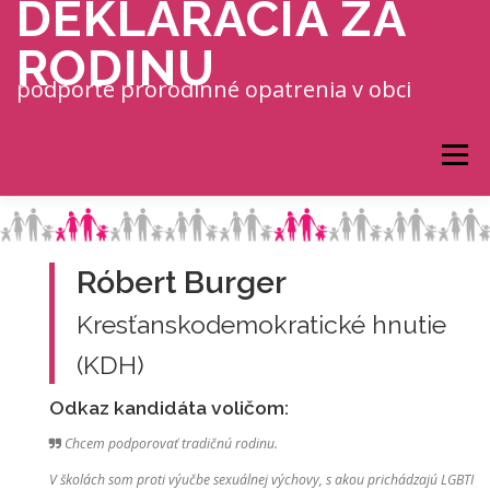
DEKLARÁCIA ZA
Prejsť na obsah
RODINU
podporte prorodinné opatrenia v obci
Menu
Róbert Burger
Kresťanskodemokratické hnutie
(KDH)
Odkaz kandidáta voličom:
Chcem podporovať tradičnú rodinu.
V školách som proti výučbe sexuálnej výchovy, s akou prichádzajú LGBTI