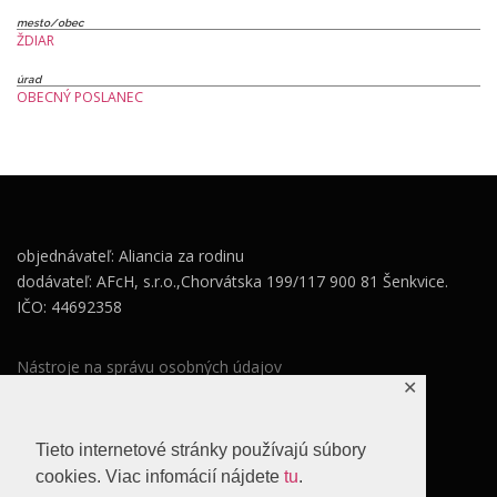
mesto/obec
ŽDIAR
úrad
OBECNÝ POSLANEC
objednávateľ: Aliancia za rodinu
dodávateľ: AFcH, s.r.o.,Chorvátska 199/117 900 81 Šenkvice.
IČO: 44692358
Nástroje na správu osobných údajov
✕
Zásady ochrany osobných údajov
Súhlas so spracovaním osobných údajov
Tieto internetové stránky používajú súbory
cookies. Viac infomácií nájdete
tu
.