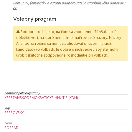
komunity, feministky a ostatní podporovatelia Istanbulského dohovoru.
Volebný program
Podpora rodín je to, na čom sa zhodneme. Sú však aj iné
dôležité veci, na ktoré nemusíme mať rovnaké názory. Názory
Aliancie za rodinu sa nemusia zhodovať s názormi a cieľmi
kandidátov vo voľbách. Je dobré o nich vedieť, aby ste mohli
urobiť skutočne zodpovedné rozhodnutie pri voľbách.
nominant politickej strany
KRESŤANSKODEMOKRATICKÉ HNUTIE (KDH)
kraj
PREŠOVSKÝ
okres
POPRAD