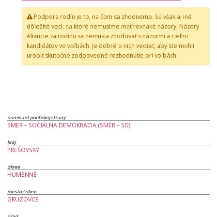
Podpora rodín je to, na čom sa zhodneme. Sú však aj iné
dôležité veci, na ktoré nemusíme mať rovnaké názory. Názory
Aliancie za rodinu sa nemusia zhodovať s názormi a cieľmi
kandidátov vo voľbách. Je dobré o nich vedieť, aby ste mohli
urobiť skutočne zodpovedné rozhodnutie pri voľbách.
nominant politickej strany
SMER – SOCIÁLNA DEMOKRACIA (SMER – SD)
kraj
PREŠOVSKÝ
okres
HUMENNÉ
mesto/obec
GRUZOVCE
úrad