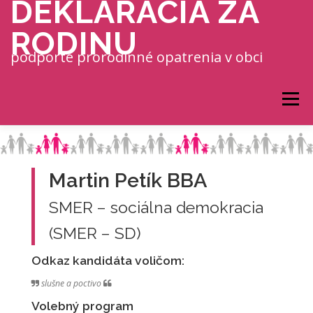
DEKLARÁCIA ZA
Prejsť na obsah
RODINU
podporte prorodinné opatrenia v obci
Menu
Martin Petík BBA
SMER – sociálna demokracia
(SMER – SD)
Odkaz kandidáta voličom:
slušne a poctivo
Volebný program