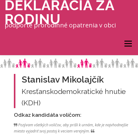
DEKLARÁCIA ZA
Prejsť na obsah
RODINU
podporte prorodinné opatrenia v obci
Menu
Stanislav Mikolajčík
Kresťanskodemokratické hnutie
(KDH)
Odkaz kandidáta voličom:
Pozývam všetkých voličov, aby prišli k urnám, kde je najvhodnejšie
miesto vyjadriť svoj postoj k veciam verejným.