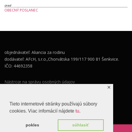
úrad
OBECNÝ POSLANEC
objednávateľ: Aliancia za rodinu
dodávateľ: AFcH, s.r.o.,Chorvátska 199/117 900 81 Šenkvice.
IČO: 44692358
Nástroje na správu osobných údajov
✕
Zásady ochrany osobných údajov
Súhlas so spracovaním osobných údajov
Tieto internetové stránky používajú súbory
cookies. Viac infomácií nájdete
tu
.
pokles
súhlasiť