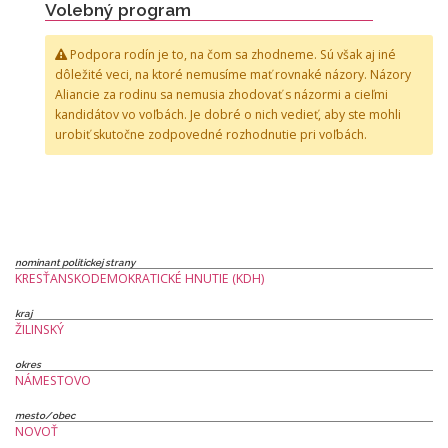
Volebný program
Podpora rodín je to, na čom sa zhodneme. Sú však aj iné
dôležité veci, na ktoré nemusíme mať rovnaké názory. Názory
Aliancie za rodinu sa nemusia zhodovať s názormi a cieľmi
kandidátov vo voľbách. Je dobré o nich vedieť, aby ste mohli
urobiť skutočne zodpovedné rozhodnutie pri voľbách.
nominant politickej strany
KRESŤANSKODEMOKRATICKÉ HNUTIE (KDH)
kraj
ŽILINSKÝ
okres
NÁMESTOVO
mesto/obec
NOVOŤ