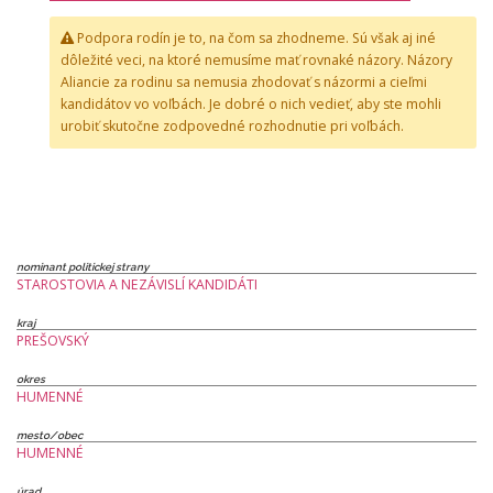
Podpora rodín je to, na čom sa zhodneme. Sú však aj iné
dôležité veci, na ktoré nemusíme mať rovnaké názory. Názory
Aliancie za rodinu sa nemusia zhodovať s názormi a cieľmi
kandidátov vo voľbách. Je dobré o nich vedieť, aby ste mohli
urobiť skutočne zodpovedné rozhodnutie pri voľbách.
nominant politickej strany
STAROSTOVIA A NEZÁVISLÍ KANDIDÁTI
kraj
PREŠOVSKÝ
okres
HUMENNÉ
mesto/obec
HUMENNÉ
úrad