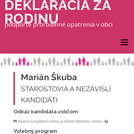
DEKLARÁCIA ZA
Prejsť na obsah
RODINU
podporte prorodinné opatrenia v obci
Menu
Marián Škuba
STAROSTOVIA A NEZÁVISLÍ
KANDIDÁTI
Odkaz kandidáta voličom:
šťastná kompletná rodina je základ šťastného života...
Volebný program