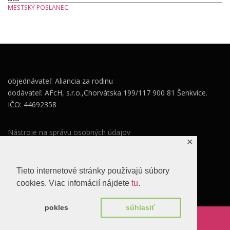
MESTSKÝ POSLANEC
objednávateľ: Aliancia za rodinu
dodávateľ: AFcH, s.r.o.,Chorvátska 199/117 900 81 Šenkvice.
IČO: 44692358
Nástroje na správu osobných údajov
✕
Zásady ochrany osobných údajov
Súhlas so spracovaním osobných údajov
Tieto internetové stránky používajú súbory
cookies. Viac infomácií nájdete
tu
.
pokles
súhlasiť