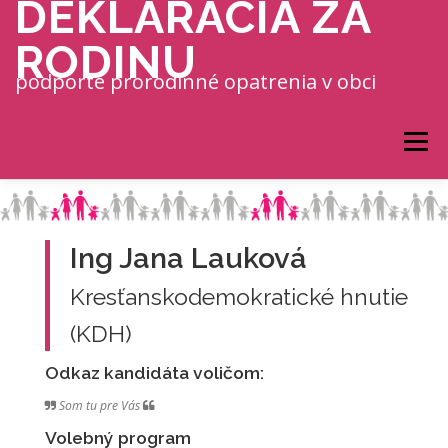
DEKLARÁCIA ZA
Prejsť na obsah
RODINU
podporte prorodinné opatrenia v obci
Menu
Ing Jana Lauková
Kresťanskodemokratické hnutie
(KDH)
Odkaz kandidáta voličom:
Som tu pre Vás
Volebný program