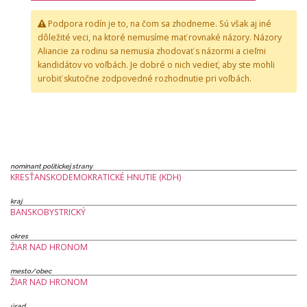
Podpora rodín je to, na čom sa zhodneme. Sú však aj iné
dôležité veci, na ktoré nemusíme mať rovnaké názory. Názory
Aliancie za rodinu sa nemusia zhodovať s názormi a cieľmi
kandidátov vo voľbách. Je dobré o nich vedieť, aby ste mohli
urobiť skutočne zodpovedné rozhodnutie pri voľbách.
nominant politickej strany
KRESŤANSKODEMOKRATICKÉ HNUTIE (KDH)
kraj
BANSKOBYSTRICKÝ
okres
ŽIAR NAD HRONOM
mesto/obec
ŽIAR NAD HRONOM
úrad