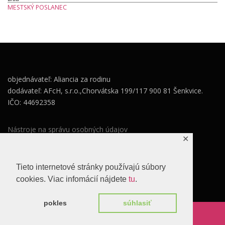
MESTSKÝ POSLANEC
objednávateľ: Aliancia za rodinu
dodávateľ: AFcH, s.r.o.,Chorvátska 199/117 900 81 Šenkvice.
IČO: 44692358
Nástroje na správu osobných údajov
✕
Zásady ochrany osobných údajov
Súhlas so spracovaním osobných údajov
Tieto internetové stránky používajú súbory
cookies. Viac infomácií nájdete
tu
.
pokles
súhlasiť