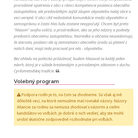
prorodinné opatrenia v obci v rámci kompetencie poslanca obecného
zastupiteľstva, ale predovšetkým zvýšiť záujem obyvateľov našej obce o
veci verejné. V obci cítiť nedostatok komunikácie medzi obyvateľmi a
samosprávou a často hlas ľudu zostane nevypočutý. Chcem byť preto
"hlasom" svojho voliča, a prostriedkom, ako sa jeho názory a podnety
predostrú obecnému zastupiteľstvu. Nezriedka si občania neuvedomujú,
že starosta, poslanci ale aj zamestnanci obecného úradu sú platení z
našich daní, majú teda pracovať pre nás - obyvateľov.
Bez ohľadu na politickú príslušnosť, budem hlasovať za každý jeden
návrh, ktorý je v súlade kresťanským a prirodzeným zákonom v duchu
Cyrilometodskej tradície.
Volebný program
Podpora rodín je to, na čom sa zhodneme. Sú však aj iné
dôležité veci, na ktoré nemusíme mať rovnaké názory. Názory
Aliancie za rodinu sa nemusia zhodovať s názormi a cieľmi
kandidátov vo voľbách. Je dobré o nich vedieť, aby ste mohli
urobiť skutočne zodpovedné rozhodnutie pri voľbách.