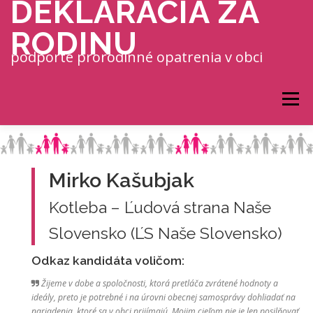
DEKLARÁCIA ZA
Prejsť na obsah
RODINU
podporte prorodinné opatrenia v obci
Menu
Mirko Kašubjak
Kotleba – Ľudová strana Naše
Slovensko (ĽS Naše Slovensko)
Odkaz kandidáta voličom:
Žijeme v dobe a spoločnosti, ktorá pretláča zvrátené hodnoty a
ideály, preto je potrebné i na úrovni obecnej samosprávy dohliadať na
nariadenia, ktoré sa v obci prijímajú. Mojim cieľom nie je len posilňovať