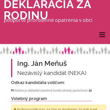
DEKLARÁCIA ZA
Prejsť na obsah
RODINU
podporte prorodinné opatrenia v obci
Menu
Ing. Ján Meňuš
Nezávislý kandidát (NEKA)
Odkaz kandidáta voličom:
Rodina je základná stavebná bunka zdravej spoločnosti.
Volebný program
Podpora rodín je to, na čom sa zhodneme. Sú však aj iné