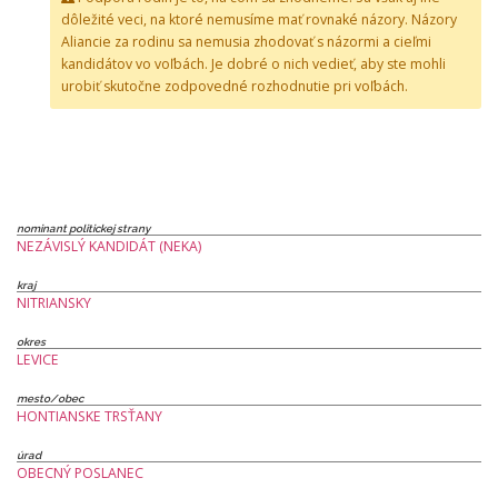
dôležité veci, na ktoré nemusíme mať rovnaké názory. Názory
Aliancie za rodinu sa nemusia zhodovať s názormi a cieľmi
kandidátov vo voľbách. Je dobré o nich vedieť, aby ste mohli
urobiť skutočne zodpovedné rozhodnutie pri voľbách.
nominant politickej strany
NEZÁVISLÝ KANDIDÁT (NEKA)
kraj
NITRIANSKY
okres
LEVICE
mesto/obec
HONTIANSKE TRSŤANY
úrad
OBECNÝ POSLANEC