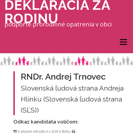
DEKLARÁCIA ZA
Prejsť na obsah
RODINU
podporte prorodinné opatrenia v obci
Menu
RNDr. Andrej Trnovec
Slovenská ľudová strana Andreja
Hlinku (Slovenská ľudová strana
(SĽS))
Odkaz kandidáta voličom:
V záujme národa a v úcte k Bohu.