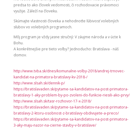
predsa to ako človek vedomosti, či rozhodovacie právomoci
využije. Záleží na človeku.
Skúmajte vlastnosti človeka a nehodnoťte ľúbivosť volebných
sľubov vo volebných programoch.
Môj program je vždy jasne stručný: V záujme národa a v úcte k
Bohu.
A konkrétnejšie pre tieto voľby? Jednoducho: Bratislava - náš
domov.
http://www.tvba.sk/dnes/komunalne-volby-2018/andrej-trnovec-
kandidat-na-primatora-bratislavy-kv-2018-/
http://www.slsah.sk/dennik-p/
https://bratislavaden.sk/pytame-sa-kandidatov-na-post-primatora-
bratislavy-1-aky-problem-by-po-zvoleni-do-funkcie-riesili-ako-prvy/
http://www.slsah.sk/tasr-rozhovor-17-x-2018/
https://bratislavaden.sk/pytame-sa-kandidatov-na-post-primatora-
bratislavy-2-ktoru-osobnost-z-bratislavy-obdivujete-a-preco/
https://bratislavaden.sk/pytame-sa-kandidatov-na-post-primatora-
3-aky-maju-nazor-na-cierne-stavby-v-bratislave/