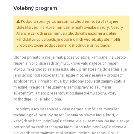
Volebný program
Podpora rodín je to, na čom sa zhodneme. Sú však aj iné
dôležité veci, na ktoré nemusíme mať rovnaké názory. Názory
Aliancie za rodinu sa nemusia zhodovať s názormi a cieľmi
kandidátov vo voľbách. Je dobré o nich vedieť, aby ste mohli
urobiť skutočne zodpovedné rozhodnutie pri voľbách.
Úlohou primátora nie je mať, počas volebnej kampane, na všetko
riešenia. Voliči síce radi prijmú cukrovú vatu najlepších riešení,
ktorou im kandidáti zalepia ústa, ale u primátora najdôležitejšia je
jeho schopnosť rozpoznať najlepšie možné riešenia v prospech
spoločenstva. Primátor musí byť schopný zosúladiť záujmy štátu a
miestnej i regionálnej územnej samosprávy so záujmami
súkromnými a tieto prezentovať poslaneckému zboru, ktorý
rozhoduje. To je jeho úloha.
Problémy a ich riešenia sa v čase nemenia, môžu sa meniť len
technologické postupy riešení. Menia sa hlavne ľudia, ktorí, v
každých voľbách, ponúkajú riešenia. Ale ak sa menia iba ľudia, tak je
potrebné sa zaoberať najmä ľuďmi, ktorí nám ponúkajú riešenia a
nie všeobecne známymi možnosťami riešení. Rozhodujúce je