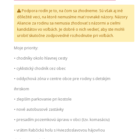
Podpora rodín je to, na čom sa zhodneme. Sú však aj iné
dôležité veci, na ktoré nemusíme mať rovnaké názory. Názory
Aliancie za rodinu sa nemusia zhodovať s názormi a cieľmi
kandidátov vo voľbách. Je dobré o nich vedieť, aby ste mohli
urobiť skutočne zodpovedné rozhodnutie pri voľbách.
Moje priority:
• chodníky okolo hlavnej cesty
• cyklistický chodník cez obec
• oddychová zóna v centre obce pre rodiny s detským
ihriskom
• zlepším parkovanie pri kostole
• nové autobusové zastávky
• presadím pozemkovú úpravu v obci (tzv. komasáciu)
• vrátim Rabčickú hoľu s Hviezdoslavovou hájovňou