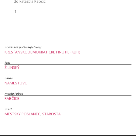
do katastra Rabčíc
.1
nominant politickej strany
KRESŤANSKODEMOKRATICKÉ HNUTIE (KDH)
kraj
ŽILINSKÝ
okres
NÁMESTOVO
mesto/obec
RABČICE
úrad
MESTSKÝ POSLANEC
,
STAROSTA