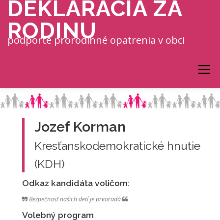
DEKLARÁCIA ZA
Prejsť na obsah
RODINU
podporte prorodinné opatrenia v obci
Menu
Jozef Korman
Kresťanskodemokratické hnutie
(KDH)
Odkaz kandidáta voličom:
Bezpečnosť našich detí je prvoradá
Volebný program