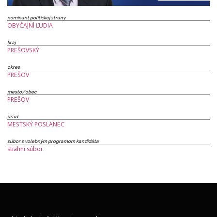
nominant politickej strany
OBYČAJNÍ ĽUDIA
kraj
PREŠOVSKÝ
okres
PREŠOV
mesto/obec
PREŠOV
úrad
MESTSKÝ POSLANEC
súbor s volebným programom kandidáta
stiahni súbor