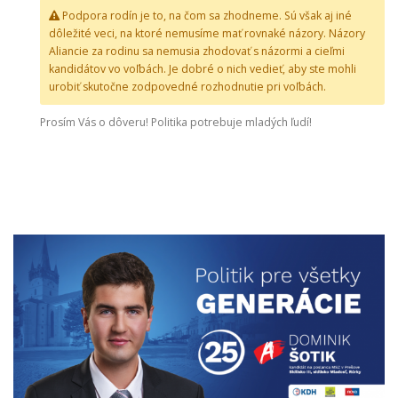
Podpora rodín je to, na čom sa zhodneme. Sú však aj iné
dôležité veci, na ktoré nemusíme mať rovnaké názory. Názory
Aliancie za rodinu sa nemusia zhodovať s názormi a cieľmi
kandidátov vo voľbách. Je dobré o nich vedieť, aby ste mohli
urobiť skutočne zodpovedné rozhodnutie pri voľbách.
Prosím Vás o dôveru! Politika potrebuje mladých ľudí!