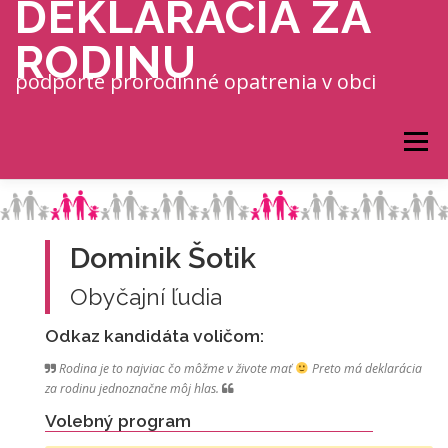
DEKLARÁCIA ZA
Prejsť na obsah
RODINU
podporte prorodinné opatrenia v obci
Menu
Dominik Šotik
Obyčajní ľudia
Odkaz kandidáta voličom:
Rodina je to najviac čo môžme v živote mať
Preto má deklarácia
za rodinu jednoznačne môj hlas.
Volebný program