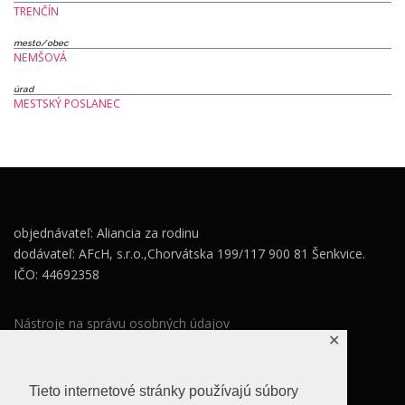
TRENČÍN
mesto/obec
NEMŠOVÁ
úrad
MESTSKÝ POSLANEC
objednávateľ: Aliancia za rodinu
dodávateľ: AFcH, s.r.o.,Chorvátska 199/117 900 81 Šenkvice.
IČO: 44692358
Nástroje na správu osobných údajov
✕
Zásady ochrany osobných údajov
Súhlas so spracovaním osobných údajov
Tieto internetové stránky používajú súbory