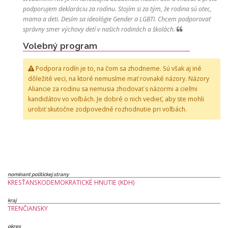
podporujem deklaráciu za rodinu. Stojím si za tým, že rodina sú otec,
mama a deti. Desím sa ideológie Gender a LGBTI. Chcem podporovať
správny smer výchovy detí v našich rodinách a školách.
Volebný program
Podpora rodín je to, na čom sa zhodneme. Sú však aj iné
dôležité veci, na ktoré nemusíme mať rovnaké názory. Názory
Aliancie za rodinu sa nemusia zhodovať s názormi a cieľmi
kandidátov vo voľbách. Je dobré o nich vedieť, aby ste mohli
urobiť skutočne zodpovedné rozhodnutie pri voľbách.
nominant politickej strany
KRESŤANSKODEMOKRATICKÉ HNUTIE (KDH)
kraj
TRENČIANSKY
okres