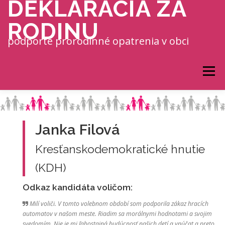
DEKLARÁCIA ZA
Prejsť na obsah
RODINU
podporte prorodinné opatrenia v obci
Menu
Janka Filová
Kresťanskodemokratické hnutie
(KDH)
Odkaz kandidáta voličom:
Milí voliči. V tomto volebnom období som podporila zákaz hracích
automatov v našom meste. Riadim sa morálnymi hodnotami a svojim
svedomím. Nie je mi ľahostajná budúcnosť našich detí a vnúčat a preto