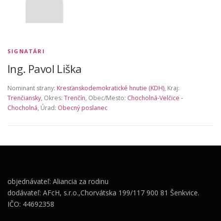
SIGNATÁRI
Ing. Pavol Liška
Nominant strany:
Kresťanskodemokratické hnutie (KDH)
, Kraj:
Trenčiansky
, Okres:
Trenčín
, Obec/Mesto:
Chocholná-Velčice -
Chocholná
, Úrad:
Obecný poslanec
objednávateľ: Aliancia za rodinu
dodávateľ: AFcH, s.r.o.,Chorvátska 199/117 900 81 Šenkvice.
IČO: 44692358