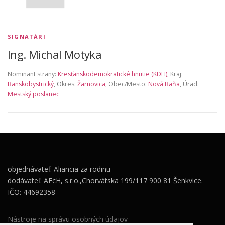
SIGNATÁRI
Ing. Michal Motyka
Nominant strany:
Kresťanskodemokratické hnutie (KDH)
, Kraj:
Banskobystrický
, Okres:
Žarnovica
, Obec/Mesto:
Nová Baňa
, Úrad:
Mestský poslanec
objednávateľ: Aliancia za rodinu
dodávateľ: AFcH, s.r.o.,Chorvátska 199/117 900 81 Šenkvice.
IČO: 44692358
Nástroje na správu osobných údajov