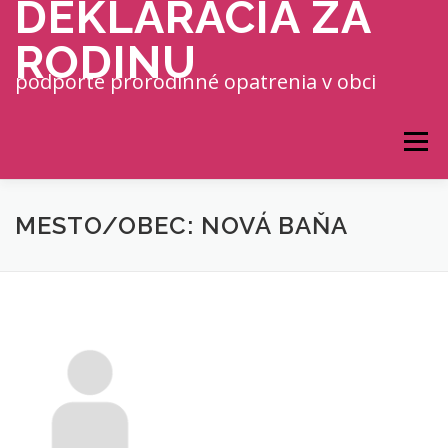
DEKLARÁCIA ZA
Prejsť na obsah
RODINU
podporte prorodinné opatrenia v obci
Menu
MESTO/OBEC: NOVÁ BAŇA