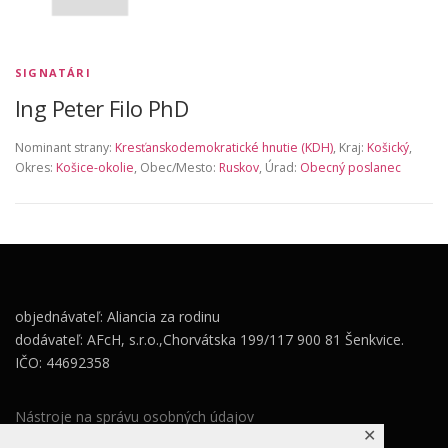
SIGNATÁRI
Ing Peter Filo PhD
Nominant strany:
Kresťanskodemokratické hnutie (KDH)
, Kraj:
Košický
,
Okres:
Košice-okolie
, Obec/Mesto:
Ruskov
, Úrad:
Obecný poslanec
objednávateľ: Aliancia za rodinu
dodávateľ: AFcH, s.r.o.,Chorvátska 199/117 900 81 Šenkvice.
IČO: 44692358
Nástroje na správu osobných údajov
✕