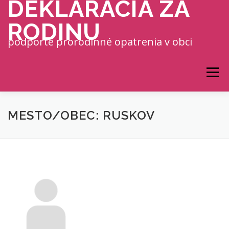
DEKLARÁCIA ZA
Prejsť na obsah
RODINU
podporte prorodinné opatrenia v obci
Menu
MESTO/OBEC: RUSKOV