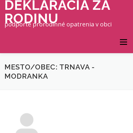
DEKLARÁCIA ZA
Prejsť na obsah
RODINU
podporte prorodinné opatrenia v obci
Menu
MESTO/OBEC: TRNAVA -
MODRANKA