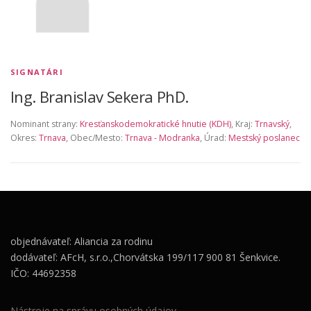
SIGNATÁRI
Ing. Branislav Sekera PhD.
Nominant strany:
Kresťanskodemokratické hnutie (KDH)
, Kraj:
Trnavský
,
Okres:
Trnava
, Obec/Mesto:
Trnava - Modranka
, Úrad:
Mestský poslanec
objednávateľ: Aliancia za rodinu
dodávateľ: AFcH, s.r.o.,Chorvátska 199/117 900 81 Šenkvice.
IČO: 44692358
Nástroje na správu osobných údajov