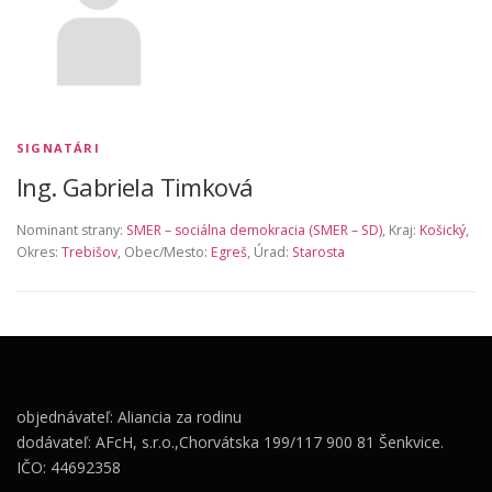
SIGNATÁRI
Ing. Gabriela Timková
Nominant strany:
SMER – sociálna demokracia (SMER – SD)
, Kraj:
Košický
,
Okres:
Trebišov
, Obec/Mesto:
Egreš
, Úrad:
Starosta
objednávateľ: Aliancia za rodinu
dodávateľ: AFcH, s.r.o.,Chorvátska 199/117 900 81 Šenkvice.
IČO: 44692358