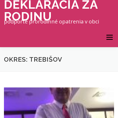
DEKLARÁCIA ZA
Prejsť na obsah
RODINU
podporte prorodinné opatrenia v obci
Menu
OKRES: TREBIŠOV