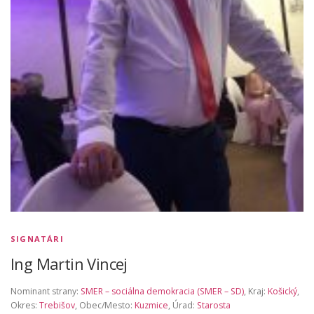
SIGNATÁRI
Ing Martin Vincej
Nominant strany:
SMER – sociálna demokracia (SMER – SD)
, Kraj:
Košický
,
Okres:
Trebišov
, Obec/Mesto:
Kuzmice
, Úrad:
Starosta