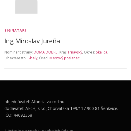
SIGNATÁRI
Ing Miroslav Jureña
Nominant strany:
DOMA DOBRE
, Kraj:
Trnavský
, Okres:
Skalica
,
Obec/Mesto:
Gbely
, Úrad:
Mestský poslanec
objednávateľ: Aliancia za rodinu
dodávateľ: AFcH, s.r.o.,Chorvátska 199/117 900 81 Šenkvice.
IČO: 44692358
Nástroje na správu osobných údajov