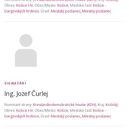
Okres:
Košice I-IV
, Obec/Mesto:
Košice
, Mestská časť:
Košice -
Dargovských hrdinov
, Úrad:
Mestský poslanec
,
Miestny poslanec
SIGNATÁRI
Ing. Jozef Čurlej
Nominant strany:
Kresťanskodemokratické hnutie (KDH)
, Kraj:
Košický
,
Okres:
Košice I-IV
, Obec/Mesto:
Košice
, Mestská časť:
Košice -
Dargovských hrdinov
, Úrad:
Mestský poslanec
,
Miestny poslanec