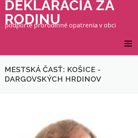
DEKLARÁCIA ZA
Prejsť na obsah
RODINU
podporte prorodinné opatrenia v obci
Menu
MESTSKÁ ČASŤ: KOŠICE -
DARGOVSKÝCH HRDINOV