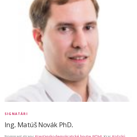
SIGNATÁRI
Ing. Matúš Novák PhD.
Nominant strany:
Kresťanskodemokratické hnutie (KDH)
, Kraj:
Košický
,