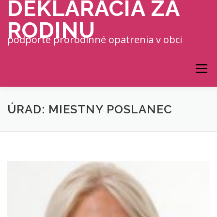
DEKLARÁCIA ZA
Prejsť na obsah
RODINU
podporte prorodinné opatrenia v obci
Menu
ÚRAD: MIESTNY POSLANEC