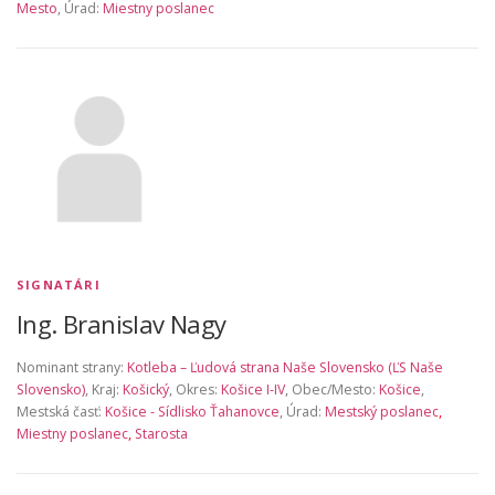
Mesto
, Úrad:
Miestny poslanec
SIGNATÁRI
Ing. Branislav Nagy
Nominant strany:
Kotleba – Ľudová strana Naše Slovensko (ĽS Naše
Slovensko)
, Kraj:
Košický
, Okres:
Košice I-IV
, Obec/Mesto:
Košice
,
Mestská časť:
Košice - Sídlisko Ťahanovce
, Úrad:
Mestský poslanec
,
Miestny poslanec
,
Starosta