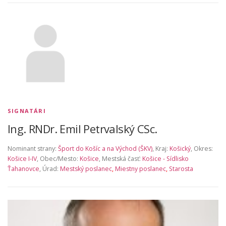
SIGNATÁRI
Ing. RNDr. Emil Petrvalský CSc.
Nominant strany:
Šport do Košíc a na Východ (ŠKV)
, Kraj:
Košický
, Okres:
Košice I-IV
, Obec/Mesto:
Košice
, Mestská časť:
Košice - Sídlisko
Ťahanovce
, Úrad:
Mestský poslanec
,
Miestny poslanec
,
Starosta