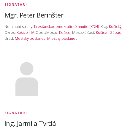
SIGNATÁRI
Mgr. Peter Berinšter
Nominant strany:
Kresťanskodemokratické hnutie (KDH)
, Kraj:
Košický
,
Okres:
Košice I-IV
, Obec/Mesto:
Košice
, Mestská časť:
Košice - Západ
,
Úrad:
Mestský poslanec
,
Miestny poslanec
SIGNATÁRI
Ing. Jarmila Tvrdá