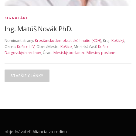
SIGNATÁRI
Ing. Matúš Novák PhD.
Nominant strany:
Kresťanskodemokratické hnutie (KDH)
, Kraj:
Košický
,
Okres:
Košice I-IV
, Obec/Mesto:
Košice
, Mestská časť:
Košice -
Dargovských hrdinov
, Úrad:
Mestský poslanec
,
Miestny poslanec
Navigácia v článkoch
STARŠIE ČLÁNKY
objednávateľ: Aliancia za rodinu