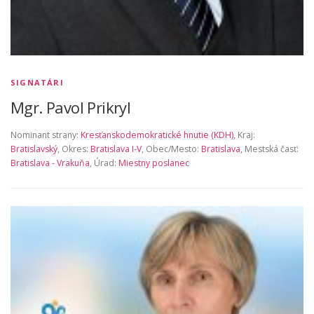
SIGNATÁRI
Mgr. Pavol Prikryl
Nominant strany:
Kresťanskodemokratické hnutie (KDH)
, Kraj:
Bratislavský
, Okres:
Bratislava I-V
, Obec/Mesto:
Bratislava
, Mestská časť:
Bratislava - Vrakuňa
, Úrad:
Miestny poslanec