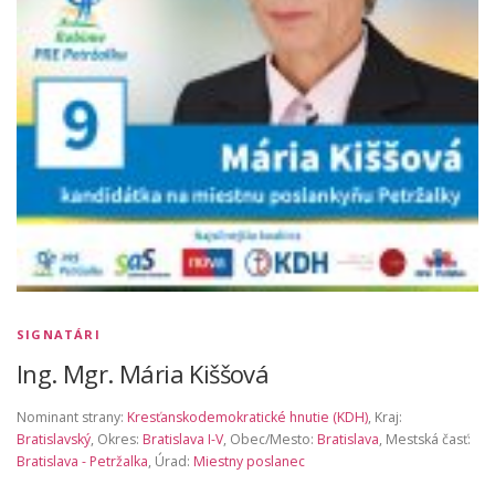
SIGNATÁRI
Ing. Mgr. Mária Kiššová
Nominant strany:
Kresťanskodemokratické hnutie (KDH)
, Kraj:
Bratislavský
, Okres:
Bratislava I-V
, Obec/Mesto:
Bratislava
, Mestská časť:
Bratislava - Petržalka
, Úrad:
Miestny poslanec