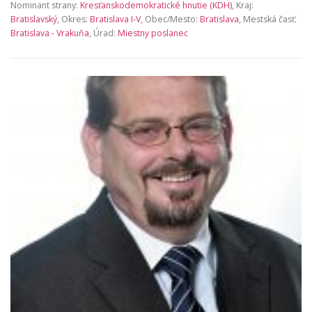
Nominant strany:
Kresťanskodemokratické hnutie (KDH)
, Kraj:
Bratislavský
, Okres:
Bratislava I-V
, Obec/Mesto:
Bratislava
, Mestská časť:
Bratislava - Vrakuňa
, Úrad:
Miestny poslanec