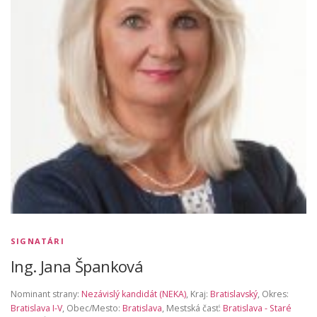
SIGNATÁRI
Ing. Jana Španková
Nominant strany:
Nezávislý kandidát (NEKA)
, Kraj:
Bratislavský
, Okres:
Bratislava I-V
, Obec/Mesto:
Bratislava
, Mestská časť:
Bratislava - Staré