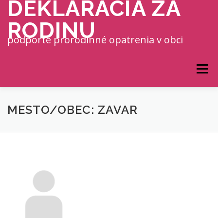
DEKLARÁCIA ZA
Prejsť na obsah
RODINU
podporte prorodinné opatrenia v obci
Menu
MESTO/OBEC: ZAVAR