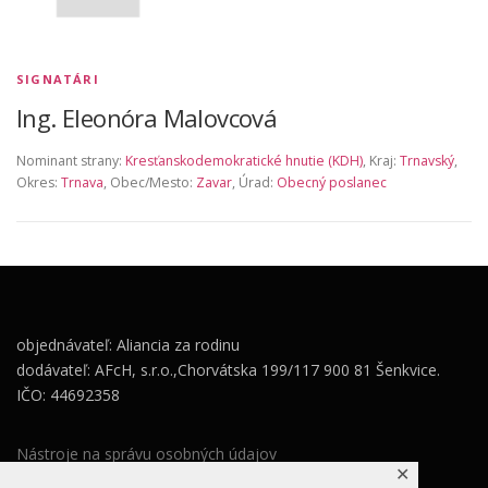
SIGNATÁRI
Ing. Eleonóra Malovcová
Nominant strany:
Kresťanskodemokratické hnutie (KDH)
, Kraj:
Trnavský
,
Okres:
Trnava
, Obec/Mesto:
Zavar
, Úrad:
Obecný poslanec
objednávateľ: Aliancia za rodinu
dodávateľ: AFcH, s.r.o.,Chorvátska 199/117 900 81 Šenkvice.
IČO: 44692358
Nástroje na správu osobných údajov
✕